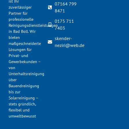
ist Ihr
07164 799
zuverlässiger
8471
Partner für
professionelle
0175 711
Reinigungsdienstleistungen
7403
in Bad Boll. Wir
bieten
skender-
maßgeschneiderte
neziri@web.de
Lösungen für
Privat- und
Gewerbekunden –
von
Unterhaltsreinigung
über
Bauendreinigung
bis zur
Solarreinigung –
stets gründlich,
flexibel und
umweltbewusst