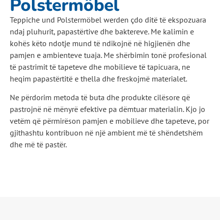
Polstermöbel
Teppiche und Polstermöbel werden çdo ditë të ekspozuara
ndaj pluhurit, papastërtive dhe baktereve. Me kalimin e
kohës këto ndotje mund të ndikojnë në higjienën dhe
pamjen e ambienteve tuaja. Me shërbimin tonë profesional
të pastrimit të tapeteve dhe mobilieve të tapicuara, ne
heqim papastërtitë e thella dhe freskojmë materialet.
Ne përdorim metoda të buta dhe produkte cilësore që
pastrojnë në mënyrë efektive pa dëmtuar materialin. Kjo jo
vetëm që përmirëson pamjen e mobilieve dhe tapeteve, por
gjithashtu kontribuon në një ambient më të shëndetshëm
dhe më të pastër.