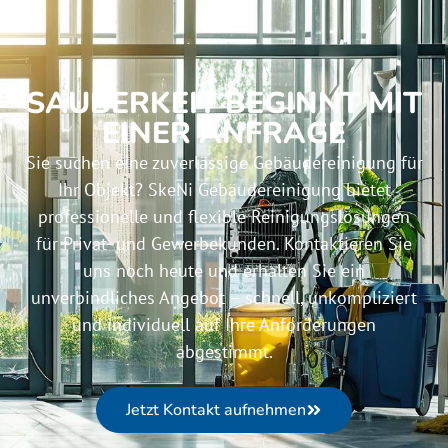
SAUBERKEIT BEGINNT MIT
EINER ANFRAGE
Sie suchen eine zuverlässige Gebäudereinigung für
Ihr Objekt? SkeNi Gebäudereinigung bietet
professionelle und flexible Reinigungslösungen
für Privat- und Gewerbekunden. Kontaktieren Sie
uns noch heute und erhalten Sie ein
unverbindliches Angebot – schnell, unkompliziert
und individuell auf Ihre Anforderungen
abgestimmt.
Jetzt Kontakt aufnehmen