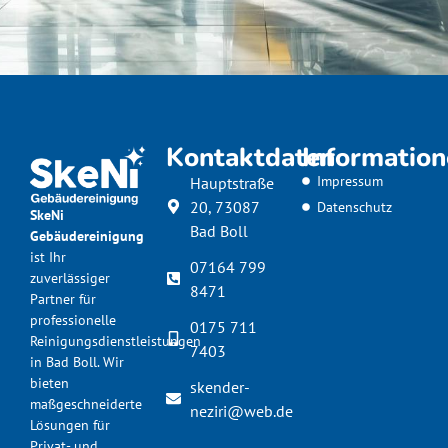
Kontaktdaten
Informatio
Impressum
Hauptstraße
20, 73087
Datenschutz
SkeNi
Bad Boll
Gebäudereinigung
ist Ihr
07164 799
zuverlässiger
8471
Partner für
professionelle
0175 711
Reinigungsdienstleistungen
7403
in Bad Boll. Wir
bieten
skender-
maßgeschneiderte
neziri@web.de
Lösungen für
Privat- und