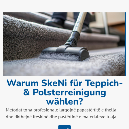
Warum SkeNi für Teppich-
& Polsterreinigung
wählen?
Metodat tona profesionale largojnë papastërtitë e thella
dhe rikthejnë freskinë dhe pastërtinë e materialeve tuaja.